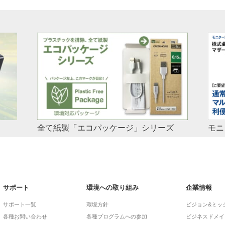
シリーズ
モニターアーム導入事例3：マザープラネ
ット様
ケージ製品一覧
シリーズの製品を
積極的なDX推進によって、保育現場の改革に取り組む
 to Type-
マザープラネット様。柏の葉キャンパスの本店にて、代
]
表様にモニターアーム活用のお話を聞きました。
サポート
環境への取り組み
企業情報
サポート一覧
環境方針
ビジョン&ミッ
各種お問い合わせ
各種プログラムへの参加
ビジネスドメイ