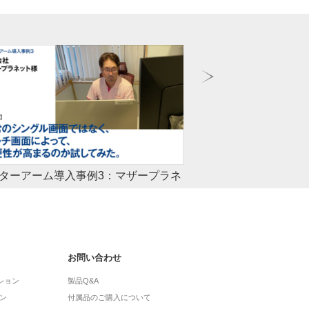
モニターアーム導入事例INDEX
モニターア
モニターアームの活用で身体への負荷軽減など様々な恩
過去に他社製の
恵が得られます。その重要性や健康経営、ご利用者の一
入によって課題
部感想、各社事例へのリンクなどを掲載。
ども掲載いたし
お問い合わせ
ション
製品Q&A
ン
付属品のご購入について