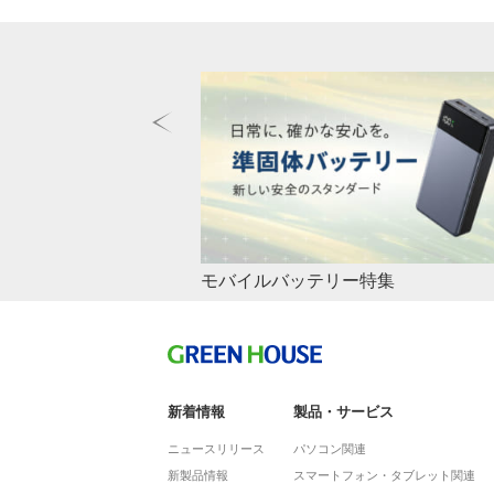
テリー特集
全て紙製「エコパッケージ」
ゲーム機にデジタルカメラ、様々なデ
ホーム 環境への取り組みエコパッ
SDカード、マイクロSDカードの容
エコパッケージシリーズ製品一覧（同
格や選び方やあなたにおすすめ容量な
随時追加予定） ケーブル 充電器 ライトニング
案内いたします。
A ケーブル 長さ 型番/JAN 0.15m GH- […
新着情報
製品・サービス
ニュースリリース
パソコン関連
新製品情報
スマートフォン・タブレット関連