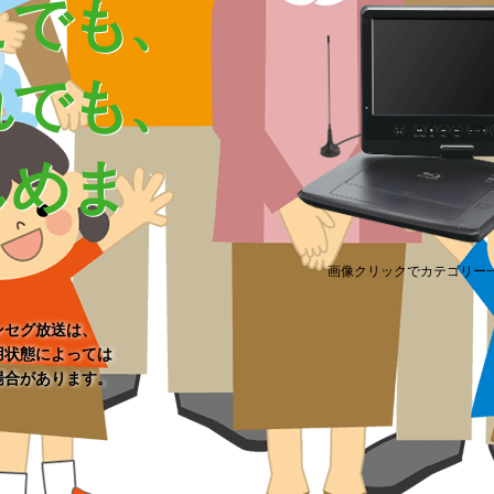
こでも、
れでも、
しめま
。
画像クリックでカテゴリー
ンセグ放送は、
用状態によっては
場合があります。