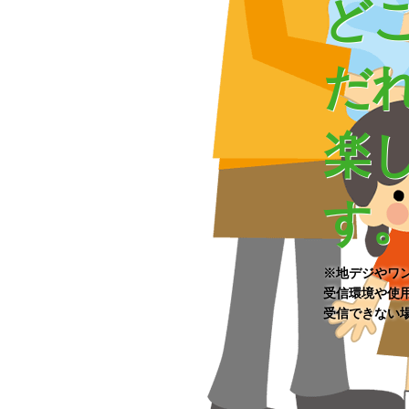
ど
だ
楽
す
※地デジやワ
受信環境や使
受信できない