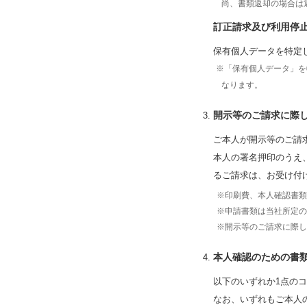
尚、書類返却の場合は
訂正請求及び利用停
保有個人データを特定
※「保有個人データ」を
なります。
開示等のご請求に際
ご本人が開示等のご請
本人の署名押印のうえ
るご請求は、お受け付
※印刷費、本人確認書類
※申請書類は当社所定の
※開示等のご請求に際し
本人確認のための書
以下のいずれか1点の
なお、いずれもご本人