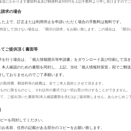
返送にかかります書留料金及び郵便料金500円を上記手数料より申し受けますので
止請求の場合
した上で、訂正または利用停止を申請いただく場合の手数料は無料です。
特定して頂けない場合は、「開示の請求」をお願い致します。この場合は、「開示の
してご提供頂く書面等
求を行う場合は、「個人情報開示等申請書」をダウンロード及び印刷して頂き
、本人確認のための書類を同封し、上記、当社「個人情報対策室」宛でご郵送
けしておりませんのでご了承願います。
の取得費、郵送料等の経費は、全てご本人負担とさせて頂きます。
ものに限るものとし、それ以外の書式では一切お受け付けすることができません。
て、ご提出頂いた書面等(本人確認書類を含む)はご返却致しません。あらかじめご
類
コピーを同封してください。
のお名前、住所の記載がある部分のコピーをお願い致します。