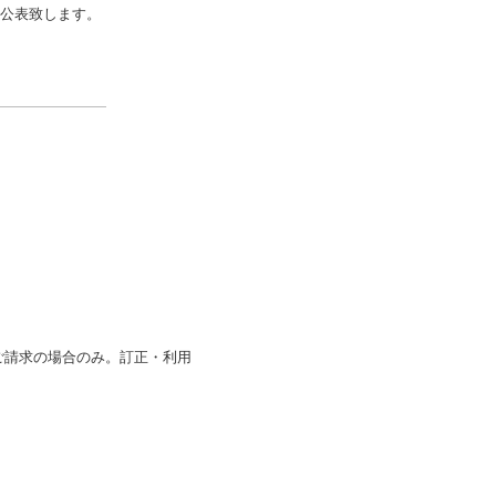
に公表致します。
ご請求の場合のみ。訂正・利用