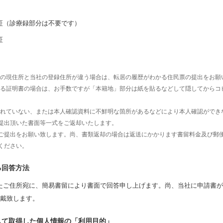
証（診療録部分は不要です）
証
の現住所と当社の登録住所が違う場合は、転居の履歴がわかる住民票の提出をお願
る証明書の場合は、お手数ですが「本籍地」部分は紙を貼るなどして隠してからコ
れていない、または本人確認資料に不鮮明な箇所があるなどにより本人確認ができ
提出頂いた書面等一式をご返却いたします。
ご提出をお願い致します。尚、書類返却の場合は返送にかかります書留料金及び郵便
ください。
る回答方法
たご住所宛に、簡易書留により書面で回答申し上げます。尚、当社に申請書が
頂戴致します。
して取得した個人情報の「利用目的」