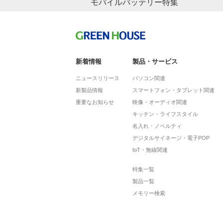
父の日特集
モバイルバッテリー特集
い娘さんからのプレゼント
スマートフォンやゲーム機にデジタルカメラ、様
ータ保存に必要な、SDカード、マイクロSDカー
量や転送速度の規格や選び方やあなたにおすすめ
どわかりやすくご案内いたします。
新着情報
製品・サービス
ニュースリリース
パソコン関連
新製品情報
スマートフォン・タブレット関連
重要なお知らせ
映像・オーディオ関連
キッチン・ライフスタイル
名入れ・ノベルティ
デジタルサイネージ・電子POP
IoT・無線関連
特集一覧
製品一覧
メモリー検索