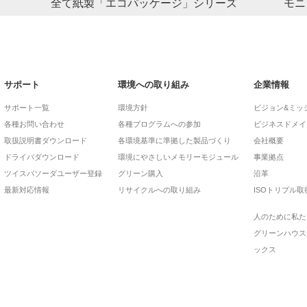
全て紙製「エコパッケージ」シリーズ
モニ
ット
々なデ
ホーム 環境への取り組みエコパッケージ製品一覧
ドの容
エコパッケージシリーズ製品一覧（同シリーズの製品を
積極
容量な
随時追加予定） ケーブル 充電器 ライトニング to Type-
マザ
A ケーブル 長さ 型番/JAN 0.15m GH- […]
表様
サポート
環境への取り組み
企業情報
サポート一覧
環境方針
ビジョン&ミッ
各種お問い合わせ
各種プログラムへの参加
ビジネスドメイ
取扱説明書ダウンロード
各環境基準に準拠した製品づくり
会社概要
ドライバダウンロード
環境にやさしいメモリーモジュール
事業拠点
ツイスパソーダユーザー登録
グリーン購入
沿革
最新対応情報
リサイクルへの取り組み
ISOトリプル取
人のために私た
グリーンハウス
ックス