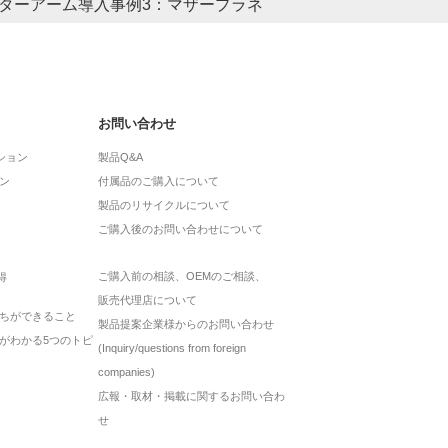
ターアーム導入事例3：マザープラネ
モニターアーム導入事
様
モニターアームの活用で
恵が得られます。その重
的なDX推進によって、保育現場の改革に取り組む
部感想、各社事例へのリ
ープラネット様。柏の葉キャンパスの本店にて、代
にモニターアーム活用のお話を聞きました。
お問い合わせ
ション
製品Q&A
ン
付属品のご購入について
製品のリサイクルについて
ご購入後のお問い合わせについて
ご購入前の相談、OEMのご相談、
得
販売代理店について
ちができること
製品提案企業様からのお問い合わせ
がわかる5つのトピ
(Inquiry/questions from foreign
companies)
広報・取材・掲載に関するお問い合わ
せ