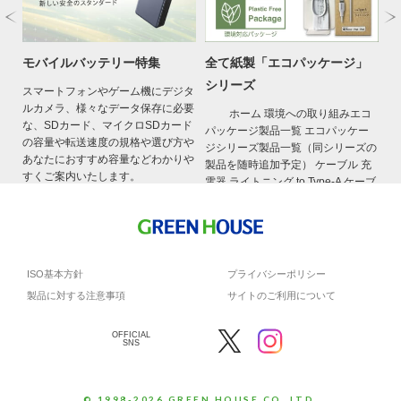
特
モバイルバッテリー特集
全て紙製「エコパッケージ」
モ
シリーズ
ザ
スマートフォンやゲーム機にデジタ
ルカメラ、様々なデータ保存に必要
娘さ
ホーム 環境への取り組みエコ
積
な、SDカード、マイクロSDカード
だろ
パッケージ製品一覧 エコパッケー
場
の容量や転送速度の規格や選び方や
ジシリーズ製品一覧（同シリーズの
ト
あなたにおすすめ容量などわかりや
製品を随時追加予定） ケーブル 充
て
すくご案内いたします。
電器 ライトニング to Type-A ケーブ
お
ル 長さ 型番/JAN 0.15m GH- […]
ISO基本方針
プライバシーポリシー
製品に対する注意事項
サイトのご利用について
OFFICIAL
SNS
© 1998-2026 GREEN HOUSE CO.,LTD.