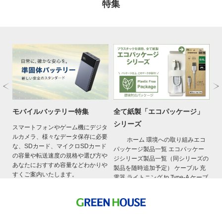
特集
特
モバイルバッテリー特集
全て紙製「エコパッケージ」
モ
シリーズ
ザ
スマートフォンやゲーム機にデジタ
ルカメラ、様々なデータ保存に必要
娘さ
ホーム 環境への取り組みエコ
積
な、SDカード、マイクロSDカード
だろ
パッケージ製品一覧 エコパッケー
場
の容量や転送速度の規格や選び方や
ジシリーズ製品一覧（同シリーズの
ト
あなたにおすすめ容量などわかりや
製品を随時追加予定） ケーブル 充
て
すくご案内いたします。
電器 ライトニング to Type-A ケーブ
お
ル 長さ 型番/JAN 0.15m GH- […]