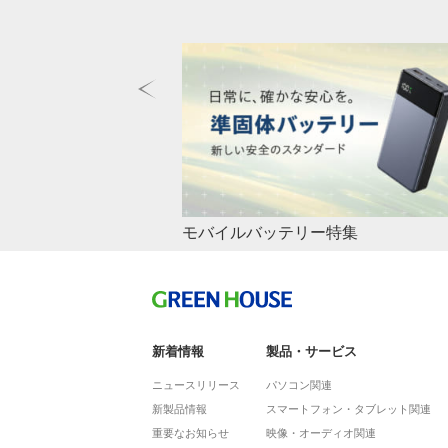
父の日特集
モバイルバッテリー特集
い娘さんからのプレゼント
スマートフォンやゲーム機にデジタルカメラ、様
ータ保存に必要な、SDカード、マイクロSDカー
量や転送速度の規格や選び方やあなたにおすすめ
どわかりやすくご案内いたします。
新着情報
製品・サービス
ニュースリリース
パソコン関連
新製品情報
スマートフォン・タブレット関連
重要なお知らせ
映像・オーディオ関連