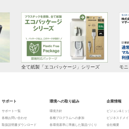
全て紙製「エコパッケージ」シリーズ
モニ
ット
々なデ
ホーム 環境への取り組みエコパッケージ製品一覧
ドの容
エコパッケージシリーズ製品一覧（同シリーズの製品を
積極
容量な
随時追加予定） ケーブル 充電器 ライトニング to Type-
マザ
A ケーブル 長さ 型番/JAN 0.15m GH- […]
表様
サポート
環境への取り組み
企業情報
サポート一覧
環境方針
ビジョン&ミッ
各種お問い合わせ
各種プログラムへの参加
ビジネスドメイ
取扱説明書ダウンロード
各環境基準に準拠した製品づくり
会社概要