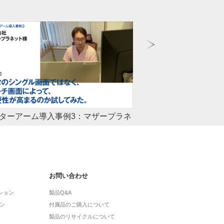
ターアーム導入事例3：マザープラネ
モニターアーム導入事
様
モニターアームの活用で
恵が得られます。その重
的なDX推進によって、保育現場の改革に取り組む
部感想、各社事例へのリ
ープラネット様。柏の葉キャンパスの本店にて、代
にモニターアーム活用のお話を聞きました。
お問い合わせ
ション
製品Q&A
ン
付属品のご購入について
製品のリサイクルについて