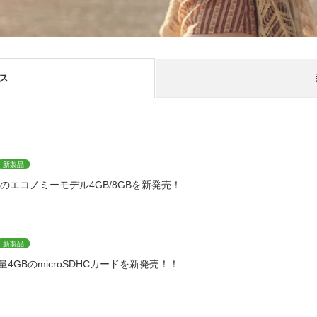
ス
新製品
ードのエコノミーモデル4GB/8GBを新発売！
新製品
容量4GBのmicroSDHCカードを新発売！！