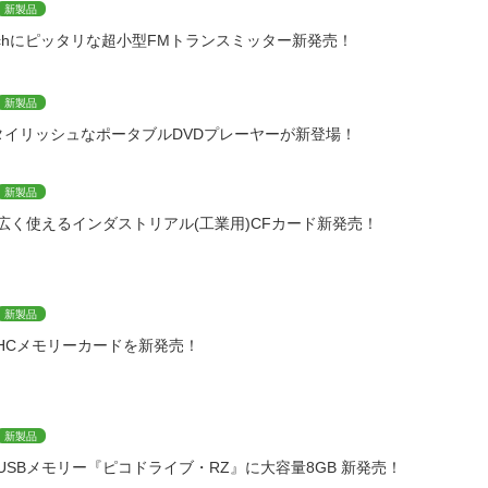
新製品
d touchにピッタリな超小型FMトランスミッター新発売！
新製品
タイリッシュなポータブルDVDプレーヤーが新登場！
新製品
広く使えるインダストリアル(工業用)CFカード新発売！
新製品
DHCメモリーカードを新発売！
新製品
SBメモリー『ピコドライブ・RZ』に大容量8GB 新発売！