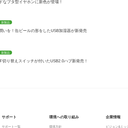
ドなブタ型イヤホンに新色が登場！
新製品
潤いを！缶ビールの形をしたUSB加湿器が新発売
新製品
FF切り替えスイッチが付いたUSB2.0ハブ新発売！
サポート
環境への取り組み
企業情報
サポート一覧
環境方針
ビジョン&ミッ