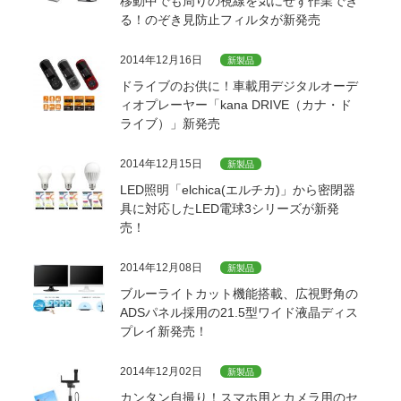
移動中でも周りの視線を気にせず作業でき
る！のぞき見防止フィルタが新発売
2014年12月16日
新製品
ドライブのお供に！車載用デジタルオーデ
ィオプレーヤー「kana DRIVE（カナ・ド
ライブ）」新発売
2014年12月15日
新製品
LED照明「elchica(エルチカ)」から密閉器
具に対応したLED電球3シリーズが新発
売！
2014年12月08日
新製品
ブルーライトカット機能搭載、広視野角の
ADSパネル採用の21.5型ワイド液晶ディス
プレイ新発売！
2014年12月02日
新製品
カンタン自撮り！スマホ用とカメラ用のセ