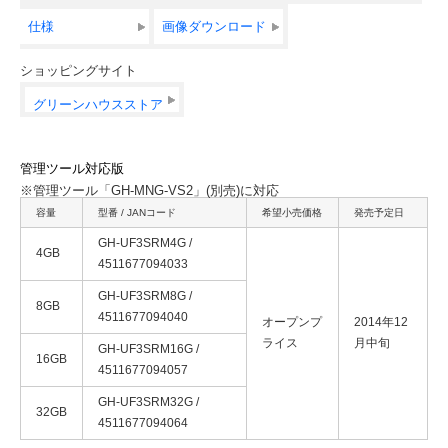
仕様
画像ダウンロード
ショッピングサイト
グリーンハウスストア
管理ツール対応版
※管理ツール「GH-MNG-VS2」(別売)に対応
容量
型番 / JANコード
希望小売価格
発売予定日
GH-UF3SRM4G /
4GB
4511677094033
GH-UF3SRM8G /
8GB
4511677094040
オープンプ
2014年12
ライス
月中旬
GH-UF3SRM16G /
16GB
4511677094057
GH-UF3SRM32G /
32GB
4511677094064