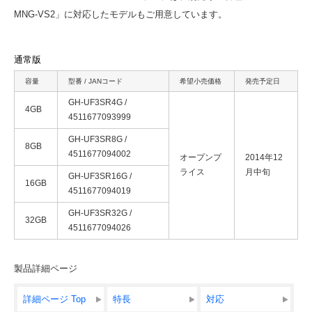
MNG-VS2」に対応したモデルもご用意しています。
通常版
容量
型番 / JANコード
希望小売価格
発売予定日
GH-UF3SR4G /
4GB
4511677093999
GH-UF3SR8G /
8GB
4511677094002
オープンプ
2014年12
ライス
月中旬
GH-UF3SR16G /
16GB
4511677094019
GH-UF3SR32G /
32GB
4511677094026
製品詳細ページ
詳細ページ Top
特長
対応