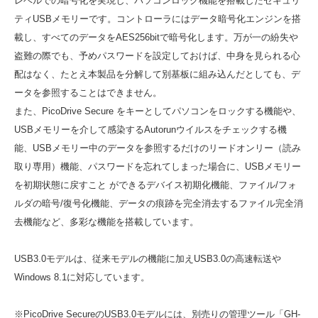
レベルでの暗号化を実現し、パソコンロック機能を搭載したセキュリ
ティUSBメモリーです。コントローラにはデータ暗号化エンジンを搭
載し、すべてのデータをAES256bitで暗号化します。万が一の紛失や
盗難の際でも、予めパスワードを設定しておけば、中身を見られる心
配はなく、たとえ本製品を分解して別基板に組み込んだとしても、デ
ータを参照することはできません。
また、PicoDrive Secure をキーとしてパソコンをロックする機能や、
USBメモリーを介して感染するAutorunウイルスをチェックする機
能、USBメモリー中のデータを参照するだけのリードオンリー（読み
取り専用）機能、パスワードを忘れてしまった場合に、USBメモリー
を初期状態に戻すこと ができるデバイス初期化機能、ファイル/フォ
ルダの暗号/復号化機能、データの痕跡を完全消去するファイル完全消
去機能など、多彩な機能を搭載しています。
USB3.0モデルは、従来モデルの機能に加えUSB3.0の高速転送や
Windows 8.1に対応しています。
※PicoDrive SecureのUSB3.0モデルには、別売りの管理ツール「GH-