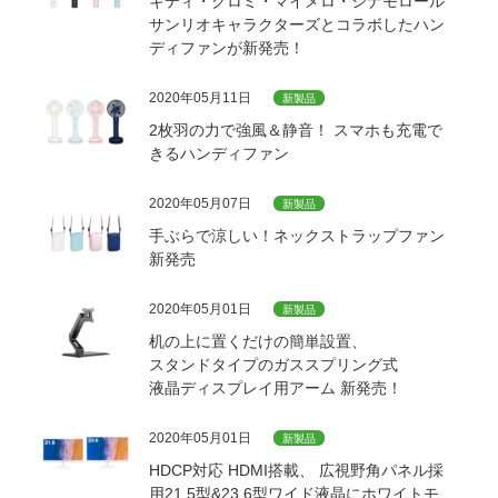
キティ・クロミ・マイメロ・シナモロール
サンリオキャラクターズとコラボした
ハン
ディファンが新発売！
2020年05月11日
新製品
2枚羽の力で強風＆静音！ スマホも充電で
きるハンディファン
2020年05月07日
新製品
手ぶらで涼しい！ネックストラップファン
新発売
2020年05月01日
新製品
机の上に置くだけの簡単設置、
スタンドタイプのガススプリング式
液晶ディスプレイ用アーム 新発売！
2020年05月01日
新製品
HDCP対応 HDMI搭載、
広視野角パネル採
用21.5型&23.6型ワイド液晶にホワイトモ