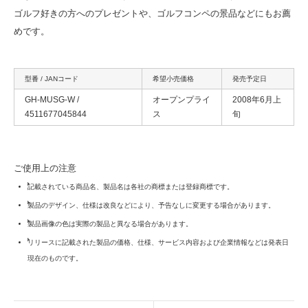
ゴルフ好きの方へのプレゼントや、ゴルフコンペの景品などにもお薦
めです。
型番 / JANコード
希望小売価格
発売予定日
GH-MUSG-W /
オープンプライ
2008年6月上
4511677045844
ス
旬
ご使用上の注意
記載されている商品名、製品名は各社の商標または登録商標です。
製品のデザイン、仕様は改良などにより、予告なしに変更する場合があります。
製品画像の色は実際の製品と異なる場合があります。
リリースに記載された製品の価格、仕様、サービス内容および企業情報などは発表日
現在のものです。