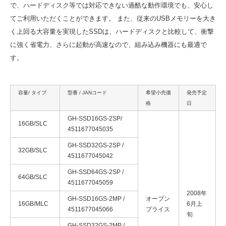
で、ハードディスク等では対応できない過酷な動作環境でも、安心し
てご利用いただくことができます。 また、従来のUSBメモリーを大き
く上回る大容量を実現したSSDは、ハードディスクと比較して、衝撃
に強く省電力、さらに起動が高速なので、組み込み機器にも最適で
す。
容量/ タイプ
型番 / JANコード
希望小売価
発売予定
格
日
GH-SSD16GS-2SP/
16GB/SLC
4511677045035
GH-SSD32GS-2SP /
32GB/SLC
4511677045042
GH-SSD64GS-2SP /
64GB/SLC
4511677045059
2008年
GH-SSD16GS-2MP /
オープン
16GB/MLC
6月上
4511677045066
プライス
旬
GH-SSD32GS-2MP /