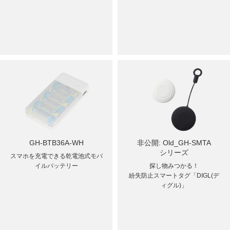
GH-BTB36A-WH
非公開: Old_GH-SMTA
シリーズ
スマホを充電できる乾電池式モバ
イルバッテリー
探し物みつかる！
紛失防止スマートタグ「DIGL(デ
ィグル)」