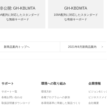
非公開: GH-KBLMTA
GH-KBDMTA
09A配列に対応したスタンダード
109A配列に対応したスタンダード
な無線キーボード
な有線キーボード
新商品案内トップへ
2021年8月新商品案内
サポート
環境への取り組み
企業情報
サポート一覧
環境方針
ビジョン&ミッ
各種お問い合わせ
各種プログラムへの参加
ビジネスドメイ
取扱説明書ダウンロード
各環境基準に準拠した製品づくり
会社概要