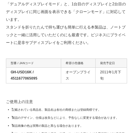
「デュアルディスプレイモード」と、1台目のディスプレイと2台目の
ディスプレイに同じ画面を表示できる「クローンモード」に対応して
います。
スタンドを折りたたんで持ち運びも簡単に行える本製品は、ノートブ
ックと一緒に活用していただくのにも最適です。ビジネスにプライベ
ートに是非サブディスプレイをご利用ください。
型番 / JANコード
希望小売価格
発売予定日
GH-USD16K /
オープンプライ
2011年1月下
4511677065095
ス
旬
ご使用上の注意
記載されている商品名、製品名は各社の商標または登録商標です。
製品のデザイン、仕様は改良などにより、予告なしに変更する場合があります。
製品画像の色は実際の製品と異なる場合があります。