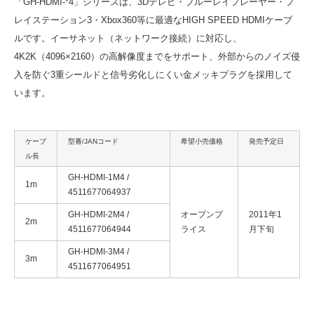
「GH-HDMI-*4」シリーズは、3Dテレビ・ブルーレイプレーヤー・プ
レイステーション3・Xbox360等に最適なHIGH SPEED HDMIケーブ
ルです。イーサネット（ネットワーク接続）に対応し、
4K2K（4096×2160）の高解像度までをサポート、外部からのノイズ侵
入を防ぐ3重シールドと信号劣化しにくい金メッキプラグを採用して
います。
ケーブ
型番/JANコード
希望小売価格
発売予定日
ル長
GH-HDMI-1M4 /
1m
4511677064937
GH-HDMI-2M4 /
オープンプ
2011年1
2m
4511677064944
ライス
月下旬
GH-HDMI-3M4 /
3m
4511677064951