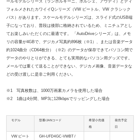
ールモデルシリーズ（ランボルギーニ、ポルシェ、アウディ）とディ
フォルメされたカワイイQシリーズ（VW ビートル、VW クラシック
バス）があります。スケールモデルシリーズは、スライド式のUSB端
子になっており、普段は後部に格納されているため、ミニチュアとし
てお楽しみいただくのに最適です。 「AutoDriveシリーズ」は、メモ
リの容量が4GBで、デジカメ写真約896枚（※1）、または音楽データ
約1024曲分（CD64枚分）（※2）のデータが保存できてパソコン間で
データのやりとりができる、とても実用的なパソコン用グッズです。
メールでは重くて送ることができない、デジカメ画像、音楽データな
どの受け渡しに是非ご利用ください。
※1 写真枚数は、1000万画素カメラを使用した場合
※2 1曲は4分間、MP3に128kbpsでリッピングした場合
モデル
型番/JANコード
希望小売価
発売予定
格
日
VW ビート
GH-UFD4GC-VWBT /