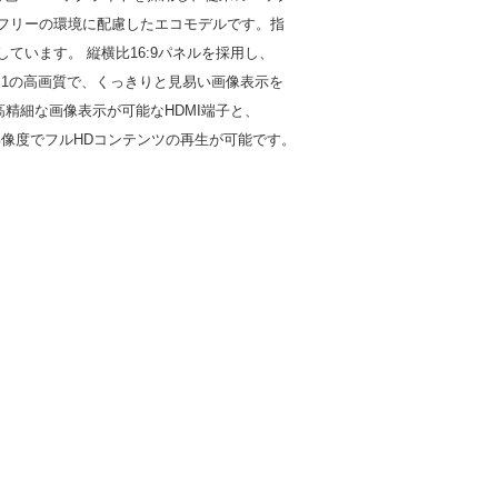
鉛フリーの環境に配慮したエコモデルです。指
います。 縦横比16:9パネルを採用し、
0：1の高画質で、くっきりと見易い画像表示を
精細な画像表示が可能なHDMI端子と、
の高解像度でフルHDコンテンツの再生が可能です。