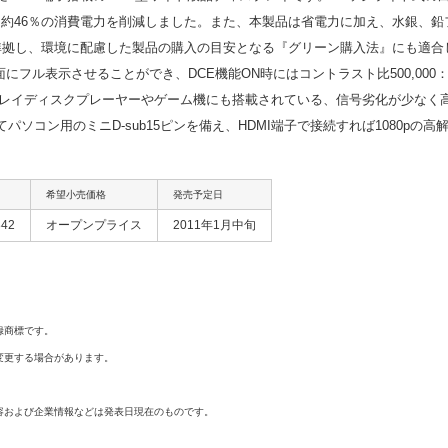
て約46％の消費電力を削減しました。また、本製品は省電力に加え、水銀、
準拠し、環境に配慮した製品の購入の目安となる『グリーン購入法』にも適合して
面にフル表示させることができ、DCE機能ON時にはコントラスト比500,00
レイディスクプレーヤーやゲーム機にも搭載されている、信号劣化が少なく高
そしてパソコン用のミニD-sub15ピンを備え、HDMI端子で接続すれば1080p
希望小売価格
発売予定日
842
オープンプライス
2011年1月中旬
録商標です。
変更する場合があります。
容および企業情報などは発表日現在のものです。