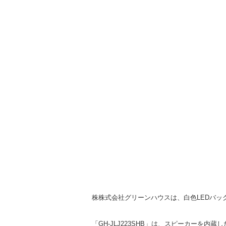
株株式会社グリーンハウスは、白色LEDバックラ
「GH-JLJ223SHB」は、スピーカーを内