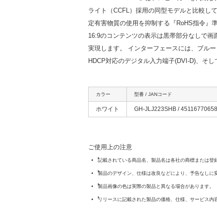
ライト（CCFL）採用の同型モデルと比較し
定有害物質の使用を抑制する『RoHS指令』
16:9のコンテンツの表示は黒帯部分なしで画
実現します。 インターフェースには、ブルー
HDCP対応のデジタル入力端子(DVI-D)、
カラー
型番 / JANコード
ホワイト
GH-JLJ223SHB / 4511677065
ご使用上の注意
記載されている商品名、製品名は各社の商標または登
製品のデザイン、仕様は改良などにより、予告なしに
製品画像の色は実際の製品と異なる場合があります。
リリースに記載された製品の価格、仕様、サービス内