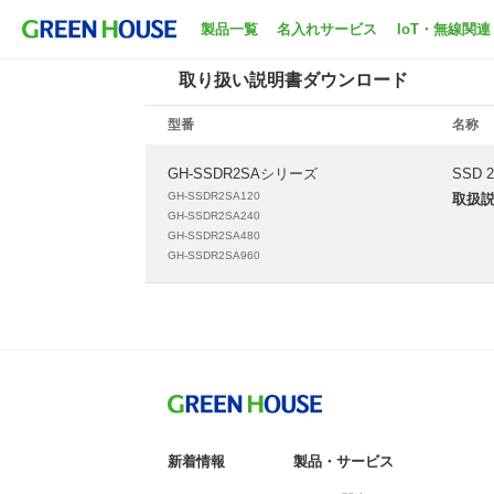
ホーム
サポート
取扱説明書ダウンロード
製品一覧
名入れサービス
IoT・無線関連
取り扱い説明書ダウンロード
型番
名称
GH-SSDR2SAシリーズ
SSD 
GH-SSDR2SA120
取扱
GH-SSDR2SA240
GH-SSDR2SA480
GH-SSDR2SA960
新着情報
製品・サービス