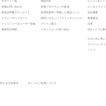
サポート一覧
環境方針
ビジョン&ミッ
各種お問い合わせ
各種プログラムへの参加
ビジネスドメイ
取扱説明書ダウンロード
各環境基準に準拠した製品づくり
会社概要
ドライバダウンロード
環境にやさしいメモリーモジュール
事業拠点
ツイスパソーダユーザー登録
グリーン購入
沿革
最新対応情報
リサイクルへの取り組み
ISOトリプル取
人のために私た
グリーンハウス
ックス
対する注意事項
サイトのご利用について