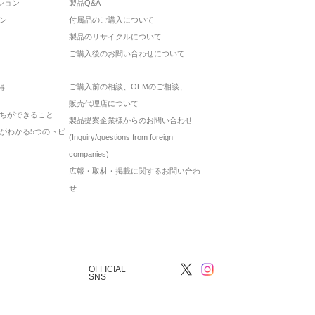
ション
製品Q&A
ン
付属品のご購入について
製品のリサイクルについて
ご購入後のお問い合わせについて
ご購入前の相談、OEMのご相談、
得
販売代理店について
ちができること
製品提案企業様からのお問い合わせ
がわかる5つのトピ
(Inquiry/questions from foreign
companies)
広報・取材・掲載に関するお問い合わ
せ
OFFICIAL
SNS