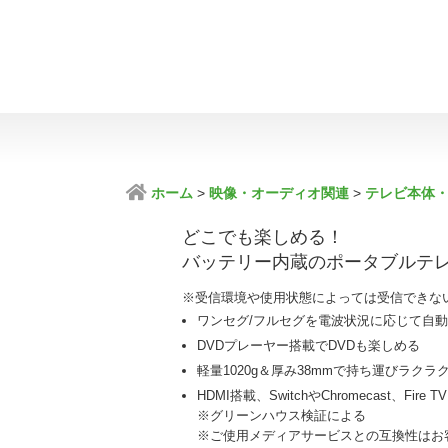
ホーム
映像・オーディオ関連
テレビ本体
どこでも楽しめる！
バッテリー内蔵のポータブルテ
※受信環境や使用状態によっては受信できな
ワンセグ/フルセグを電波状況に応じて自
DVDプレーヤー搭載でDVDも楽しめる
軽量1020g＆厚み38mmで持ち運びラクラ
HDMI搭載、SwitchやChromecast、Fire
※グリーンハウス検証による
※ご使用メディアサービスとの互換性はお