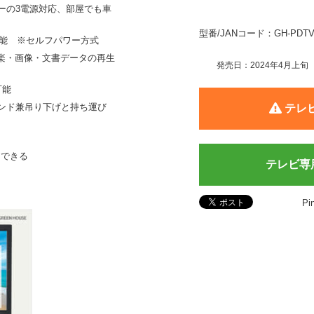
リーの3電源対応、部屋でも車
型番/JANコード：GH-PDTV14A
可能 ※セルフパワー方式
・音楽・画像・文書データの再生
発売日：2024年4月上旬
可能
ンド兼吊り下げと持ち運び
テレ
もできる
テレビ専
Pin