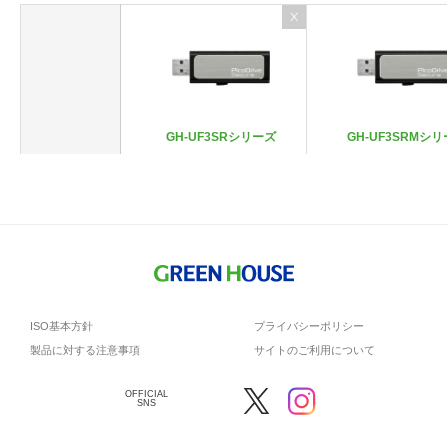
GH-UF3SRシリーズ
GH-UF3SRMシ
USB規格
USB3.0
USB3.0
容量
4GB～32GB
4GB～32GB
転送速度(最
大)
キャップ方
スライド式
スライド式
式
ISO基本方針
プライバシーポリシー
ハードウェア暗号化
製品に対する注意事項
サイトのご利用について
ハードウェア暗号化
セキュリテ
パスワードロック
パスワードロック
PCロック
ィ
PCロック
OFFICIAL
管理ツール対応
SNS
その他