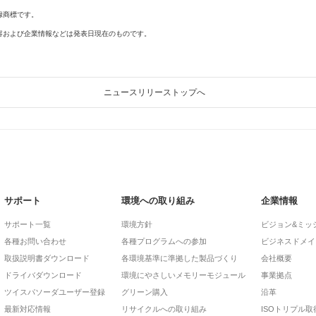
録商標です。
容および企業情報などは発表日現在のものです。
ニュースリリーストップへ
サポート
環境への取り組み
企業情報
サポート一覧
環境方針
ビジョン&ミッ
各種お問い合わせ
各種プログラムへの参加
ビジネスドメイ
取扱説明書ダウンロード
各環境基準に準拠した製品づくり
会社概要
ドライバダウンロード
環境にやさしいメモリーモジュール
事業拠点
ツイスパソーダユーザー登録
グリーン購入
沿革
最新対応情報
リサイクルへの取り組み
ISOトリプル取