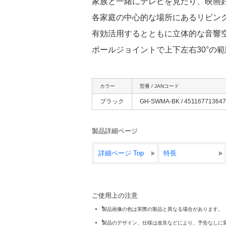
家族と一緒にテレビを見たり、映画
各家庭の中心的な場所にあるリビングで
有効活用するとともに立体的な音響
ボールジョイントで上下左右30°の
カラー
型番 / JANコード
ブラック
GH-SWMA-BK / 45116771364
製品詳細ページ
詳細ページ Top
特長
ご使用上の注意
製品画像の色は実際の製品と異なる場合があります。
製品のデザイン、仕様は改良などにより、予告なしに