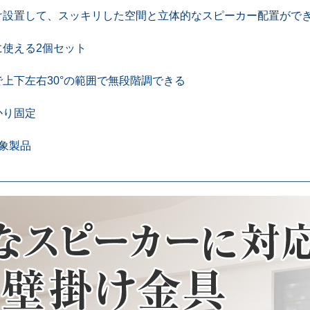
け設置して、スッキリした空間と立体的なスピーカー配置がで
に使える2個セット
上下左右30°の範囲で無段階調できる
かり固定
象製品