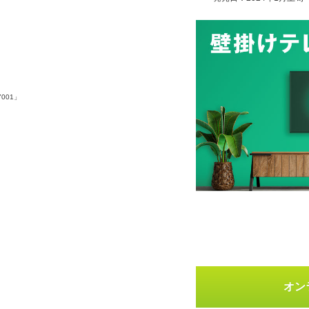
001」
オン