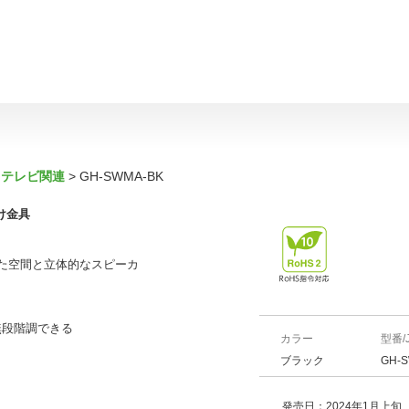
・テレビ関連
GH-SWMA-BK
け金具
た空間と立体的なスピーカ
無段階調できる
カラー
型番/
ブラック
GH-S
発売日：2024年1月上旬