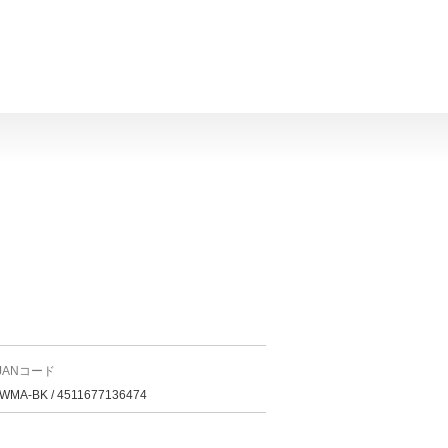
JANコード
WMA-BK / 4511677136474