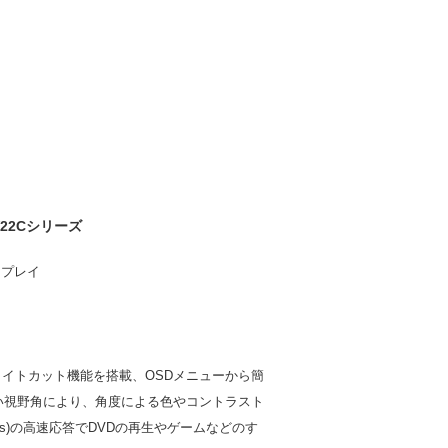
22Cシリーズ
スプレイ
ライトカット機能を搭載、OSDメニューから簡
178の広い視野角により、角度による色やコントラスト
5ms)の高速応答でDVDの再生やゲームなどのす