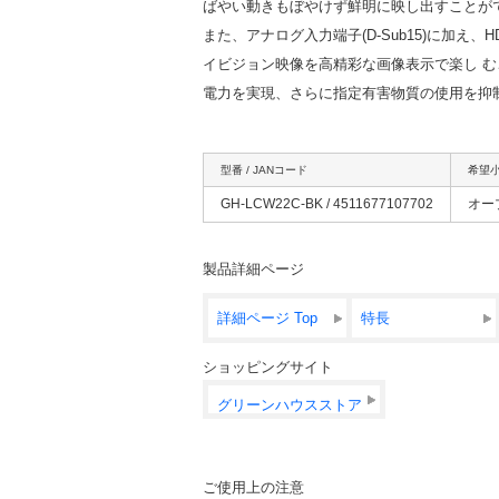
ばやい動きもぼやけず鮮明に映し出すことが
また、アナログ入力端子(D-Sub15)に加え
イビジョン映像を高精彩な画像表示で楽し む
電力を実現、さらに指定有害物質の使用を抑
型番 / JANコード
希望
GH-LCW22C-BK / 4511677107702
オー
製品詳細ページ
詳細ページ Top
特長
ショッピングサイト
グリーンハウスストア
ご使用上の注意