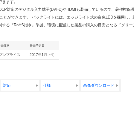
できます。
、HDCP対応のデジタル入力端子(DVI-D)やHDMIも装備しているので、著
ことができます。 バックライトには、エッジライト式の白色LEDを採用し、最
制する『RoHS指令』準拠、環境に配慮した製品の購入の目安となる『グリー
小売価格
発売予定日
プンプライス
2017年1月上旬
対応
仕様
画像ダウンロード