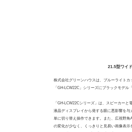
21.5型ワ
株式会社グリーンハウスは、ブルーライトカッ
「GH-LCW22C」シリーズにブラックモデル「
「GH-LCW22Cシリーズ」は、スピーカー
液晶ディスプレイから発する眼に悪影響を与え
単に切り替え操作できます。また、広視野角ADS（A
の変化が少なく、くっきりと見易い画像表示を 実