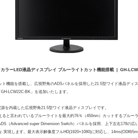
イドカラーLED液晶ディスプレイ ブルーライトカット機能搭載 | GH-LCW
ト機能を搭載し、広視野角のADSパネルを採用した21.5型ワイド液晶ディ
GH-LCW22C-BK」を追加いたします。
と電源を内蔵した広視野角21.5型ワイド液晶ディスプレイです。
ると言われているブルーライトを最大約76％（450nm）カットするブルー
dvanced super Dimension Switch）パネルを採用、上下左右
現します。最大表示解像度フルHD(1920×1080)に対応し、14ms(OD時