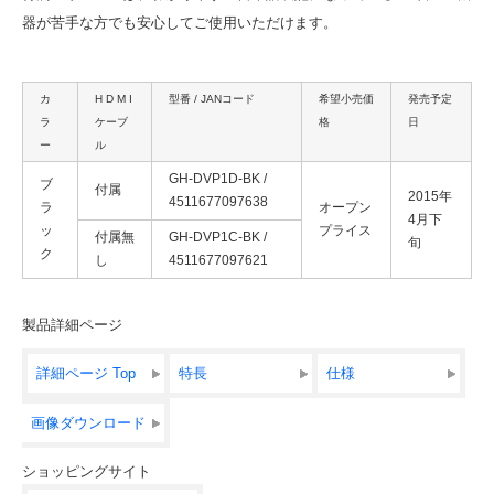
器が苦手な方でも安心してご使用いただけます。
カ
H D M I
型番 / JANコード
希望小売価
発売予定
ラ
ケーブ
格
日
ー
ル
GH-DVP1D-BK /
ブ
付属
2015年
4511677097638
ラ
オープン
4月下
ッ
プライス
付属無
GH-DVP1C-BK /
旬
ク
し
4511677097621
製品詳細ページ
詳細ページ Top
特長
仕様
画像ダウンロード
ショッピングサイト