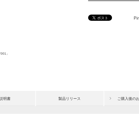
Pin
001」
説明書
製品リリース
ご購入後の