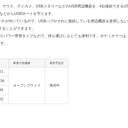
ダ、マウス、デジカメ、USBメモリーなどのUSB周辺機器を、4台接続できるU
などからUSBポートを守ります。
イッチが付いているので、USBハブやそれに接続している周辺機器を使用しない
することができます。
バスパワー専用タイプなので、持ち運びにもとても便利です。ボディカラーは
ます。
希望小売価格
発売予定日
21
538
オープンプライス
発売中
45
52