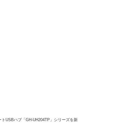
USBハブ「GH-UH204TP」シリーズを新