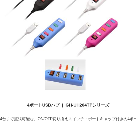
4ポートUSBハブ | GH-UH204TPシリーズ
4台まで拡張可能な、ON/OFF切り換えスイッチ・ポートキャップ付きの4ポート