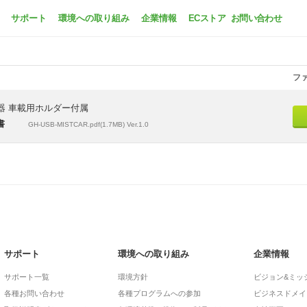
GH-USB-MISTCARK
サポート
環境への取り組み
企業情報
ECストア
お問い合わせ
フ
湿器 車載用ホルダー付属
書
GH-USB-MISTCAR.pdf(1.7MB) Ver.1.0
サポート
環境への取り組み
企業情報
サポート一覧
環境方針
ビジョン&ミッ
各種お問い合わせ
各種プログラムへの参加
ビジネスドメイ