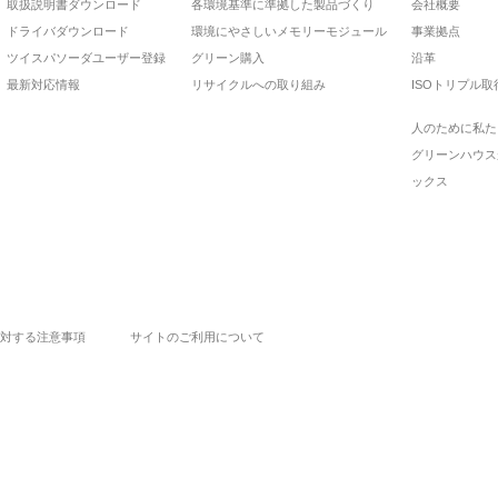
取扱説明書ダウンロード
各環境基準に準拠した製品づくり
会社概要
ドライバダウンロード
環境にやさしいメモリーモジュール
事業拠点
ツイスパソーダユーザー登録
グリーン購入
沿革
最新対応情報
リサイクルへの取り組み
ISOトリプル取
人のために私た
グリーンハウス
ックス
対する注意事項
サイトのご利用について