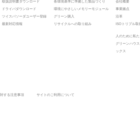
取扱説明書ダウンロード
各環境基準に準拠した製品づくり
会社概要
ドライバダウンロード
環境にやさしいメモリーモジュール
事業拠点
ツイスパソーダユーザー登録
グリーン購入
沿革
最新対応情報
リサイクルへの取り組み
ISOトリプル取
人のために私た
グリーンハウス
ックス
対する注意事項
サイトのご利用について