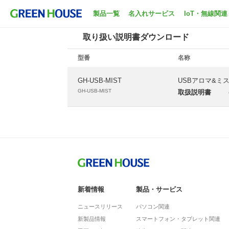
ホーム
サポート
取扱説明書ダウンロード
製品一覧
名入れサービス
IoT・無線関連
取り扱い説明書ダウンロード
型番
名称
GH-USB-MIST
USBアロマ&ミ
GH-USB-MIST
取扱説明書
新着情報
製品・サービス
ニュースリリース
パソコン関連
新製品情報
スマートフォン・タブレット関連