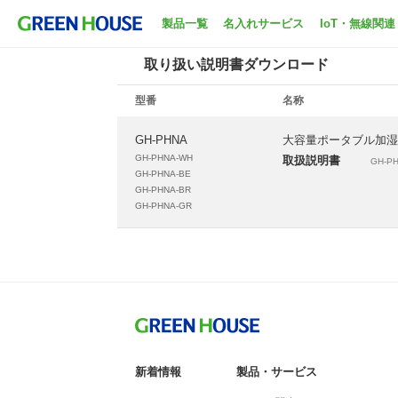
ホーム
サポート
取扱説明書ダウンロード
製品一覧
名入れサービス
IoT・無線関連
取り扱い説明書ダウンロード
型番
名称
GH-PHNA
大容量ポータブル加湿
GH-PHNA-WH
取扱説明書
GH-PH
GH-PHNA-BE
GH-PHNA-BR
GH-PHNA-GR
新着情報
製品・サービス