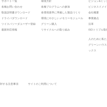
サポート一覧
環境方針
ビジョン&ミッ
各種お問い合わせ
各種プログラムへの参加
ビジネスドメイ
取扱説明書ダウンロード
各環境基準に準拠した製品づくり
会社概要
ドライバダウンロード
環境にやさしいメモリーモジュール
事業拠点
ツイスパソーダユーザー登録
グリーン購入
沿革
最新対応情報
リサイクルへの取り組み
ISOトリプル取
人のために私た
グリーンハウス
ックス
対する注意事項
サイトのご利用について