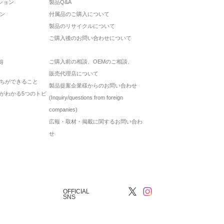
ション
製品Q&A
ン
付属品のご購入について
製品のリサイクルについて
ご購入後のお問い合わせについて
ご購入前の相談、OEMのご相談、
得
販売代理店について
ちができること
製品提案企業様からのお問い合わせ
がわかる5つのトピ
(Inquiry/questions from foreign
companies)
広報・取材・掲載に関するお問い合わ
せ
OFFICIAL
SNS