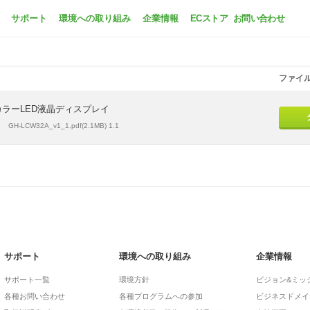
GH-LCW32A-BK
サポート
環境への取り組み
企業情報
ECストア
お問い合わせ
ファイ
ドカラーLED液晶ディスプレイ
GH-LCW32A_v1_1.pdf(2.1MB) 1.1
サポート
環境への取り組み
企業情報
サポート一覧
環境方針
ビジョン&ミッ
各種お問い合わせ
各種プログラムへの参加
ビジネスドメイ