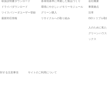
取扱説明書ダウンロード
各環境基準に準拠した製品づくり
会社概要
ドライバダウンロード
環境にやさしいメモリーモジュール
事業拠点
ツイスパソーダユーザー登録
グリーン購入
沿革
最新対応情報
リサイクルへの取り組み
ISOトリプル取
人のために私た
グリーンハウス
ックス
対する注意事項
サイトのご利用について