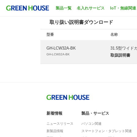
ホーム
サポート
取扱説明書ダウンロード
製品一覧
名入れサービス
IoT・無線関連
取り扱い説明書ダウンロード
型番
名称
GH-LCW32A-BK
31.5型ワイ
GH-LCW32A-BK
取扱説明書
新着情報
製品・サービス
ニュースリリース
パソコン関連
新製品情報
スマートフォン・タブレット関連