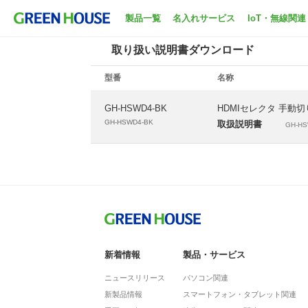
ホーム
サポート
取扱説明書ダウンロード
製品一覧
名入れサービス
IoT・無線関連
取り扱い説明書ダウンロード
型番
名称
GH-HSWD4-BK
HDMIセレクタ 手動切り替
GH-HSWD4-BK
取扱説明書
GH-HSW
新着情報
製品・サービス
ニュースリリース
パソコン関連
新製品情報
スマートフォン・タブレット関連