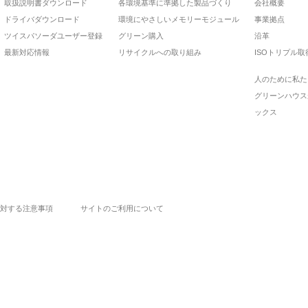
取扱説明書ダウンロード
各環境基準に準拠した製品づくり
会社概要
ドライバダウンロード
環境にやさしいメモリーモジュール
事業拠点
ツイスパソーダユーザー登録
グリーン購入
沿革
最新対応情報
リサイクルへの取り組み
ISOトリプル取
人のために私た
グリーンハウス
ックス
対する注意事項
サイトのご利用について