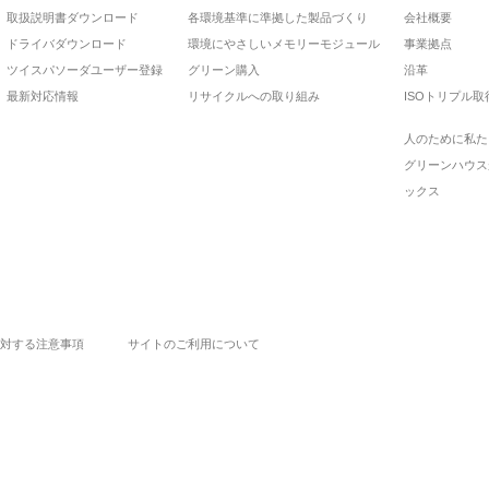
取扱説明書ダウンロード
各環境基準に準拠した製品づくり
会社概要
ドライバダウンロード
環境にやさしいメモリーモジュール
事業拠点
ツイスパソーダユーザー登録
グリーン購入
沿革
最新対応情報
リサイクルへの取り組み
ISOトリプル取
人のために私た
グリーンハウス
ックス
対する注意事項
サイトのご利用について