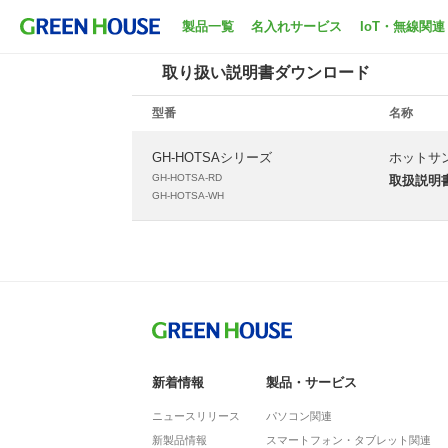
ホーム
サポート
取扱説明書ダウンロード
製品一覧
名入れサービス
IoT・無線関連
取り扱い説明書ダウンロード
型番
名称
GH-HOTSAシリーズ
ホットサ
GH-HOTSA-RD
取扱説明
GH-HOTSA-WH
新着情報
製品・サービス
ニュースリリース
パソコン関連
新製品情報
スマートフォン・タブレット関連