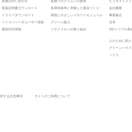
各種お問い合わせ
各種プログラムへの参加
ビジネスドメイ
取扱説明書ダウンロード
各環境基準に準拠した製品づくり
会社概要
ドライバダウンロード
環境にやさしいメモリーモジュール
事業拠点
ツイスパソーダユーザー登録
グリーン購入
沿革
最新対応情報
リサイクルへの取り組み
ISOトリプル取
人のために私た
グリーンハウス
ックス
対する注意事項
サイトのご利用について