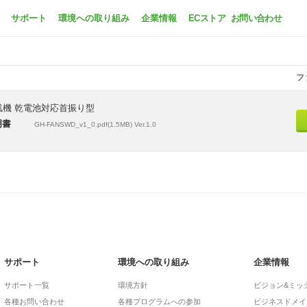
GH-FANSWDシリーズ
サポート
環境への取り組み
企業情報
ECストア
お問い合わせ
フ
風機 乾電池対応首振り型
明書
GH-FANSWD_v1_0.pdf(1.5MB) Ver.1.0
サポート
環境への取り組み
企業情報
サポート一覧
環境方針
ビジョン&ミッ
各種お問い合わせ
各種プログラムへの参加
ビジネスドメイ