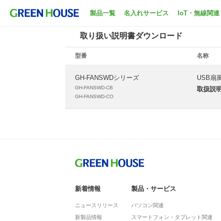
ホーム
サポート
取扱説明書ダウンロード
製品一覧
名入れサービス
IoT・無線関連
取り扱い説明書ダウンロード
型番
名称
GH-FANSWDシリーズ
USB扇
GH-FANSWD-CB
取扱説
GH-FANSWD-CO
新着情報
製品・サービス
ニュースリリース
パソコン関連
新製品情報
スマートフォン・タブレット関連