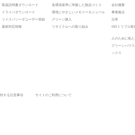
取扱説明書ダウンロード
各環境基準に準拠した製品づくり
会社概要
ドライバダウンロード
環境にやさしいメモリーモジュール
事業拠点
ツイスパソーダユーザー登録
グリーン購入
沿革
最新対応情報
リサイクルへの取り組み
ISOトリプル取
人のために私た
グリーンハウス
ックス
対する注意事項
サイトのご利用について