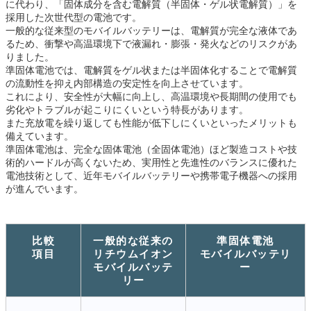
に代わり、
「固体成分を含む電解質（半固体・ゲル状電解質）」を
採用した次世代型の電池です。
一般的な従来型のモバイルバッテリーは、電解質が完全な液体であ
るため、衝撃や高温環境下で
液漏れ・膨張・発火などのリスクがあ
りました。
準固体電池では、電解質をゲル状または半固体化することで電解質
の流動性を抑え内部構造の安定性を向上させています。
これにより、安全性が大幅に向上し、高温環境や長期間の使用でも
劣化やトラブルが起こりにくいという特長があります。
また充放電を繰り返しても性能が低下しにくいといったメリットも
備えています。
準固体電池は、完全な固体電池（全固体電池）ほど製造コストや技
術的ハードルが高くないため、
実用性と先進性のバランスに優れた
電池技術として、近年モバイルバッテリーや携帯電子機器への採用
が進んでいます。
比較
一般的な従来の
準固体電池
項目
リチウム
イオン
モバイルバッテリ
モバイルバッテ
ー
リー