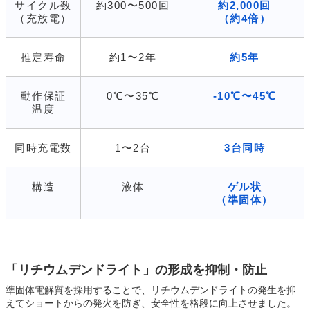
サイクル数
約300〜500回
約2,000回
（充放電）
（約4倍）
推定寿命
約1〜2年
約5年
動作保証
0℃〜35℃
-10℃〜45℃
温度
同時充電数
1〜2台
3台同時
構造
液体
ゲル状
（準固体）
「リチウムデンドライト」の形成を抑制・防止
準固体電解質を採用することで、リチウムデンドライトの発生を抑
えてショートからの発火を防ぎ、安全性を格段に向上させました。