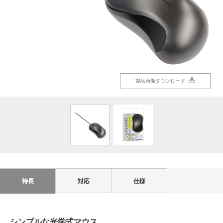
製品画像ダウンロード
製品画像ダウンロード
特長
対応
仕様
シンプルな光学式マウス