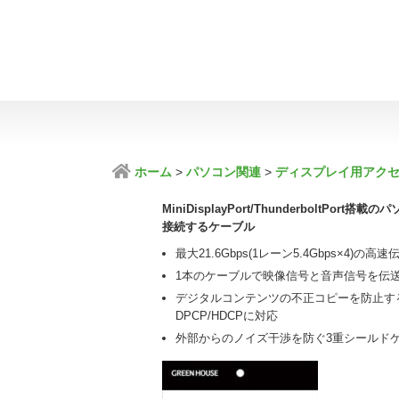
ホーム
パソコン関連
ディスプレイ用アク
MiniDisplayPort/ThunderboltPo
接続するケーブル
最大21.6Gbps(1レーン5.4Gbps×4)の高
1本のケーブルで映像信号と音声信号を伝
デジタルコンテンツの不正コピーを防止す
DPCP/HDCPに対応
外部からのノイズ干渉を防ぐ3重シールド