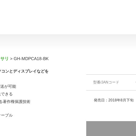
セサリ
GH-MDPCA18-BK
rt搭載のパソコンとディスプレイなどを
型番/JANコード
速伝送が可能
送できる
発売日：2018年8月下旬
る著作権保護技術
ケーブル