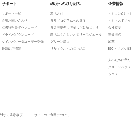
サポート
環境への取り組み
企業情報
サポート一覧
環境方針
ビジョン&ミッ
各種お問い合わせ
各種プログラムへの参加
ビジネスドメイ
取扱説明書ダウンロード
各環境基準に準拠した製品づくり
会社概要
ドライバダウンロード
環境にやさしいメモリーモジュール
事業拠点
ツイスパソーダユーザー登録
グリーン購入
沿革
最新対応情報
リサイクルへの取り組み
ISOトリプル取
人のために私た
グリーンハウス
ックス
対する注意事項
サイトのご利用について