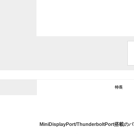
特長
MiniDisplayPort/Thunderbolt