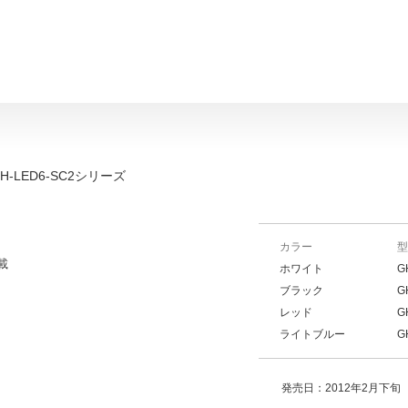
H-LED6-SC2シリーズ
カラー
型
載
ホワイト
G
ブラック
G
レッド
G
ライトブルー
G
発売日：2012年2月下旬