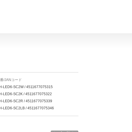
番/JANコード
H-LED6-SC2W / 4511677075315
H-LED6-SC2K / 4511677075322
H-LED6-SC2R / 4511677075339
H-LED6-SC2LB / 4511677075346