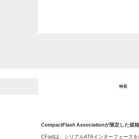
特長
CompactFlash Associationが策定した規格CFa
CFastは、シリアルATAインターフェー