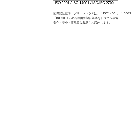
国際認証基準：グリーンハウスは、「ISO14001」「ISO27
「ISO9001」の各種国際認証基準をトリプル取得。
安心・安全・高品質な製品をお届けします。