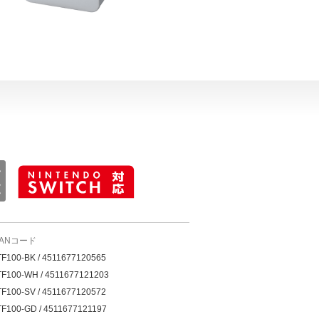
JANコード
F100-BK / 4511677120565
F100-WH / 4511677121203
F100-SV / 4511677120572
F100-GD / 4511677121197