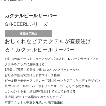
カクテルビールサーバー
GH-BEERLシリーズ
販売終了製品
おしゃれなビアカクテルが直接注げ
る！
カクテルビールサーバー
お好みの缶ビールやジュースなどを2本入れ、レバーを倒せばビアカ
クテルをグラスに直接注げる
1秒間に4万回、超音波で作るおいしいクリーミーな泡
お好みの割合で注げる切替スイッチ搭載
ビール樽をモチーフにドレープ調パターンを採用したボディデザイン
最大1ℓのビールサーバーやドリンクサーバーとしても使用可能
コンセント不要、単3形乾電池2本でどこでも使える
保冷剤+Wウォール構造で冷たさをキープ
本体ユニットと中蓋を丸洗い可能で衛生的