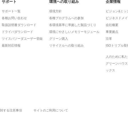
サポート
環境への取り組み
企業情報
サポート一覧
環境方針
ビジョン&ミッ
各種お問い合わせ
各種プログラムへの参加
ビジネスドメイ
取扱説明書ダウンロード
各環境基準に準拠した製品づくり
会社概要
ドライバダウンロード
環境にやさしいメモリーモジュール
事業拠点
ツイスパソーダユーザー登録
グリーン購入
沿革
最新対応情報
リサイクルへの取り組み
ISOトリプル取
人のために私た
グリーンハウス
ックス
対する注意事項
サイトのご利用について