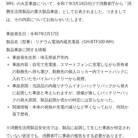
WH）の火災事故について、令和７年3月14日付けで消費者庁から「消
費生活用製品の重大製品事故」として公表されました。つきまして
は、その内容についてお知らせいたします。
事故発生日：令和7年2月17日
製品名（型番）:リチウム電池内蔵充電器（GH-BTF100-WH）
製品事故に関する情報
事故発生住所：埼玉県坂戸市内
事故内容：自宅で充電後、スマートフォンに充電しながら所有者
の勤務先へ持ち運び、勤務先の個人ロッカー内でトートバックに
入れていたモバイルバッテリーから発煙。
事故原因：当該品の内蔵リチウムイオンバッテリパックから発火
に起因した事故と考えられますが、損傷が激しくバッテリーパッ
クの発火原因、製品起因か否かの特定には至らなかった。
関連情報：本体の発熱や充電の減りなど早くなっており、何回か
落下歴有。
※消費生活用製品安全法では、製品に起因して生じた事故か特定され
ていない状況でも、消費者庁に事故の報告をする必要があります。