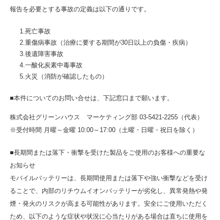
報告を必要とする事故の定義は以下の通りです。
1.死亡事故
2.重傷病事故（治療に要する期間が30日以上の負傷・疾病）
3.後遺障害事故
4.一酸化炭素中毒事故
5.火災（消防が確認したもの）
■本件についてのお問い合せは、下記窓口まで願います。
株式会社グリーンハウス マーケティング部 03-5421-2255（代表）
※受付時間 月曜～金曜 10:00～17:00（土曜・日曜・祝日を除く）
■長期間または落下・衝撃を受けた製品をご使用のお客様への重要な
お知らせ
モバイルバッテリーは、長期間使用または落下や強い衝撃などを受け
ることで、内部のリチウムイオンバッテリーが劣化し、異常発熱や発
煙・発火のリスクが高まる可能性があります。安全にご使用いただく
ため、以下のような症状や状況に心当たりがある場合は直ちに使用を