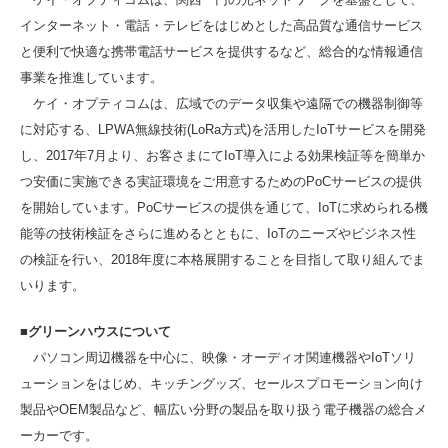
インターネット・電話・テレビをはじめとした高品質な通信サービス
と便利で快適な携帯電話サービスを提供するなど、総合的な情報通信
事業を推進しています。
ケイ・オプティコムは、広域でのデータ収集や遠隔での機器制御等
に対応する、LPWA無線技術(LoRa方式)を活用したIoTサービスを開発
し、2017年7月より、お客さまにてIoT導入による効果検証等を簡単か
つ安価に実施できる実証環境をご用意するためのPoCサービスの提供
を開始しています。PoCサービスの提供を通じて、IoTに求められる機
能等の技術検証をさらに進めるとともに、IoTのニーズやビジネス性
の検証を行い、2018年度に本格展開することを目指して取り組んでま
いります。
■グリーンハウスについて
パソコン周辺機器を中心に、映像・オーディオ関連機器やIoTソリ
ューションをはじめ、キッチングッズ、セールスプロモーション向け
製品やOEM製品など、幅広い分野の製品を取り扱う電子機器の総合メ
ーカーです。