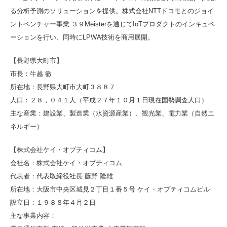
る分析予測のソリューションを提供。株式会社NTTドコモとのジョイ
ントベンチャー事業 ３９Meisterを通じてIoTプロダクトのインキュベ
ーションを行い、同時にLPWA技術を商用展開。
【長野県大町市】
市長：牛越 徹
所在地：長野県大町市大町３８８７
人口：２８，０４１人（平成２７年１０月１日現在国勢調査人口）
主な産業：建設業、製造業（水資源産業）、観光業、電力業（自然エ
ネルギー）
【株式会社ケイ・オプティコム】
会社名：株式会社ケイ・オプティコム
代表者：代表取締役社長 藤野 隆雄
所在地：大阪市中央区城見２丁目１番５号 ケイ・オプティコムビル
設立日：１９８８年４月２日
主な事業内容：