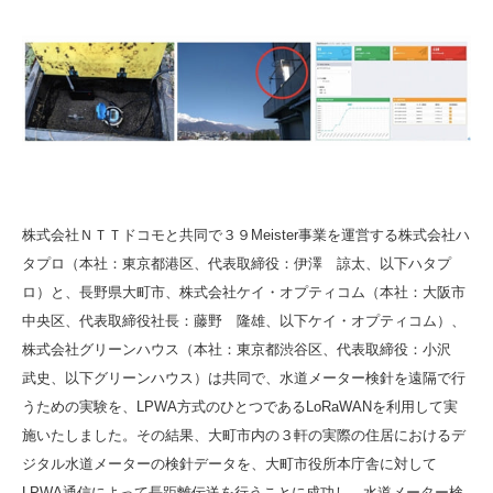
株式会社ＮＴＴドコモと共同で３９Meister事業を運営する株式会社ハ
タプロ（本社：東京都港区、代表取締役：伊澤 諒太、以下ハタプ
ロ）と、長野県大町市、株式会社ケイ・オプティコム（本社：大阪市
中央区、代表取締役社長：藤野 隆雄、以下ケイ・オプティコム）、
株式会社グリーンハウス（本社：東京都渋谷区、代表取締役：小沢
武史、以下グリーンハウス）は共同で、水道メーター検針を遠隔で行
うための実験を、LPWA方式のひとつであるLoRaWANを利用して実
施いたしました。その結果、大町市内の３軒の実際の住居におけるデ
ジタル水道メーターの検針データを、大町市役所本庁舎に対して
LPWA通信によって長距離伝送を行うことに成功し、水道メーター検