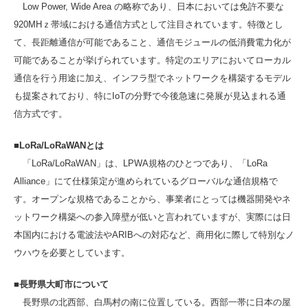
Low Power, Wide Area の略称であり、日本においては免許不要な
920MHｚ帯域における通信方式として注目されています。特徴とし
て、長距離通信が可能であること、通信モジュールの低消費電力化が
可能であることが挙げられています。特定のエリアにおいてローカル
通信を行う用途に加え、インフラ型でネットワークを構築するモデル
も提案されており、特にIoTの分野で今後急速に発展が見込まれる通
信方式です。
■LoRa/LoRaWANとは
「LoRa/LoRaWAN」は、LPWA規格のひとつであり、「LoRa
Alliance」にて仕様策定が進められているグローバルな通信規格で
す。オープンな規格であることから、事業者にとっては機器開発やネ
ットワーク構築への参入障壁が低いと言われていますが、実際には日
本国内における電波法やARIBへの対応など、商用化に際して特別なノ
ウハウを必要としています。
■長野県大町市について
長野県の北西部、白馬村の南に位置している。西部一帯に日本の屋