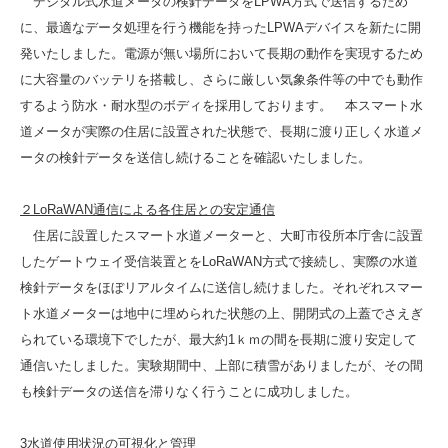
デジタル式水道メータの検針データをLPWA方式で送信するため
に、最適なデータ処理を行う機能を持ったLPWAデバイスを新たに開
発いたしました。電源が無い場所において長期の動作を実現するため
に大容量のバッテリを搭載し、さらに厳しい気象条件等の中でも動作
するよう防水・耐水型のボディを採用しております。 本スマート水
道メータが実際の住居に設置された状態で、長期に渡り正しく水道メ
ータの検針データを送信し続けることを確認いたしました。
２LoRaWAN通信による各住居との安定通信
住居に設置したスマート水道メーターと、大町市役所本庁舎に設置
したゲートウェイ受信装置とをLoRaWAN方式で接続し、実際の水道
検針データをほぼリアルタイムに送信し続けました。それぞれスマー
ト水道メーターは地中に埋められた状態の上、開閉式の上蓋でさえぎ
られている環境下でしたが、最大約1ｋｍの間を長期に渡り安定して
通信いたしました。実験期間中、上部に積雪がありましたが、その間
も検針データの送信を滞りなく行うことに成功しました。
3水道使用状況の可視化と管理