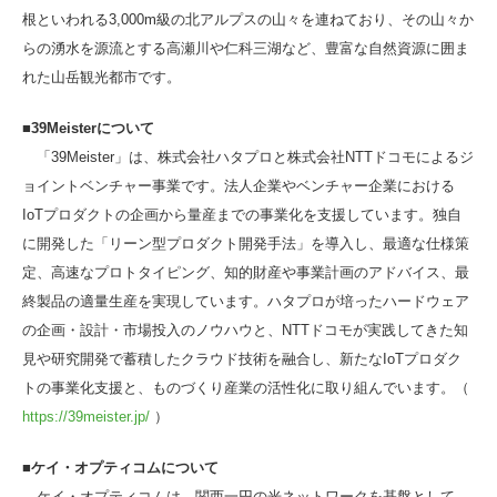
根といわれる3,000m級の北アルプスの山々を連ねており、その山々か
らの湧水を源流とする高瀬川や仁科三湖など、豊富な自然資源に囲ま
れた山岳観光都市です。
■39Meisterについて
「39Meister」は、株式会社ハタプロと株式会社NTTドコモによるジ
ョイントベンチャー事業です。法人企業やベンチャー企業における
IoTプロダクトの企画から量産までの事業化を支援しています。独自
に開発した「リーン型プロダクト開発手法」を導入し、最適な仕様策
定、高速なプロトタイピング、知的財産や事業計画のアドバイス、最
終製品の適量生産を実現しています。ハタプロが培ったハードウェア
の企画・設計・市場投入のノウハウと、NTTドコモが実践してきた知
見や研究開発で蓄積したクラウド技術を融合し、新たなIoTプロダク
トの事業化支援と、ものづくり産業の活性化に取り組んでいます。（
https://39meister.jp/
）
■ケイ・オプティコムについて
ケイ・オプティコムは、関西一円の光ネットワークを基盤として、