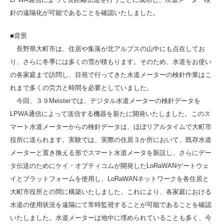
針の遠隔化が可能であることを確認いたしました。
■背景
長野県大町市は、住居や集落が北アルプスの山中にも点在してお
り、さらに冬季には多くの雪が積もります。そのため、水道をお使い
の各家庭まで訪問し、目視で行ってきた水道メーターの検針作業はこ
れまで多くの労力と時間を必要としていました。
今回、３９Meisterでは、デジタル水道メーターの検針データを
LPWA通信によって送信する機器を新たに開発いたしました。このス
マート水道メーターからの検針データは、ほぼリアルタイムで大町市
役所に送られます。実験では、実際の住居３か所において、既存水道
メーターと置き換える形でスマート水道メータを新設し、さらにデー
タ伝送のためにケイ・オプティコムが開発したLoRaWANゲートウェ
イとプラットフォームを使用し、LoRaWANネットワークを各住居と
大町市役所との間に構築いたしました。これにより、各家庭における
水道の使用状況を遠隔にて常時監視することが可能であることを確認
いたしました。水道メーターは地中に埋められていることも多く、今