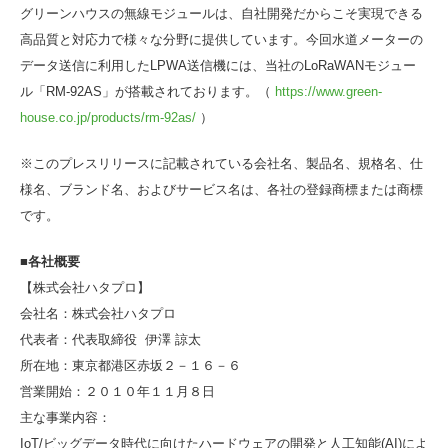
グリーンハウスの無線モジュールは、自社開発だからこそ実現できる
高品質と対応力で様々な分野に提供しています。今回水道メーターの
データ送信に利用したLPWA送信機には、当社のLoRaWANモジュー
ル「RM-92AS」が搭載されております。（
https://www.green-
house.co.jp/products/rm-92as/
）
※このプレスリリースに記載されている会社名、製品名、規格名、仕
様名、ブランド名、およびサービス名は、各社の登録商標または商標
です。
■各社概要
【株式会社ハタプロ】
会社名：株式会社ハタプロ
代表者：代表取締役 伊澤 諒太
所在地：東京都港区赤坂２－１６－６
営業開始：２０１０年１１月８日
主な事業内容：
IoT/ビッグデータ時代に向けたハードウェアの開発と人工知能(AI)によ