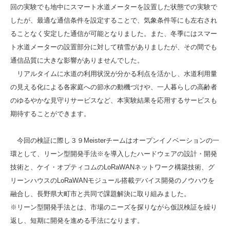
回の実験でも地中にスマート水道メーターを設置した状態での実験で
したが、最適な通信条件を設定することで、気象条件等にも左右され
ることなく安定した通信が可能となりました。また、冬季にはスマー
ト水道メーターの設置部分に対して積雪がありましたが、その間でも
通信品質に大きな影響がありませんでした。
リアルタイムに水道の利用状況が分かる利点を活かし、水道利用量
の見える化による各家庭への節水の動機づけや、一人暮らしの高齢者
のゆるやかな見守りサービスなど、本実験結果を応用するサービスも
期待することができます。
今回の検証に際し３９Meisterチームはオープンイノベーションの一
環として、リーン型開発手法※を導入したハードウェアの設計・開発
技術と、ケイ・オプティコムのLoRaWANネットワーク構築技術、グ
リーンハウスのLoRaWANモジュール搭載デバイス開発のノウハウを
融合し、長野県大町市と共同で課題解決に取り組みました。
※リーン型開発手法とは、市場のニーズを探りながら仮説検証を繰り
返し、短期に開発を進める手法になります。