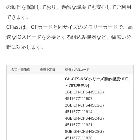
の動作を保証しており、過酷な環境でも安心してご利用
できます。
CFast は、CFカードと同サイズのメモリーカードで、高
速なIOスピードを必要とする組込み機器など、幅広い分
野に対応します。
希望小売価格
発売予定日
型番 / JANコード
GH-CFS-NSCシリーズ[動作温度: 0℃
～70℃モデル]
1GB GH-CFS-NSC1G /
4511677111907
2GB GH-CFS-NSC2G /
4511677111914
4GB GH-CFS-NSC4G /
4511677111921
8GB GH-CFS-NSC8G /
4511677111938