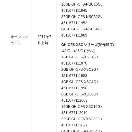
16GB GH-CFS-NSC16G /
4511677111945
32GB GH-CFS-NSC32G /
4511677111952
64GB GH-CFS-NSC64G /
4511677111969
オープンプ
2017年7
ライス
月上旬
GH-CFS-XSCシリーズ[動作温度:
-40℃～+85℃モデル]
1GB GH-CFS-XSC1G /
4511677111976
2GB GH-CFS-XSC2G /
4511677111983
4GB GH-CFS-XSC4G /
4511677111990
8GB GH-CFS-XSC8G /
4511677112003
16GB GH-CFS-XSC16G /
4511677112010
32GB GH-CFS-XSC32G /
4511677112027
64GB GH-CFS-XSC64G /