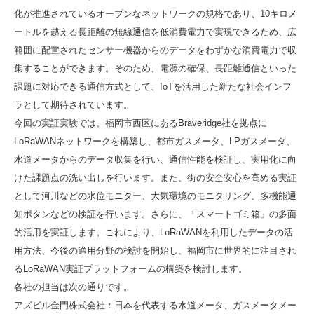
化が推進されているオープンなネットワークの規格であり、10キロメ
ートルを越える長距離の無線通信を低消費電力で実現できるため、広
範囲に配置されたセンサー機器からのデータをわずかな消費電力で収
集することができます。そのため、電源の確保、長距離通信といった
課題に対応できる通信方式として、IoTを活用した新たな社会インフ
ラとして期待されています。
今回の実証実験では、福岡市西区にあるBraveridge社を拠点に
LoRaWANネットワークを構築し、都市ガスメータ、LPガスメータ、
水道メータからのデータ収集を行い、通信性能を検証し、実用化に向
けた課題点の洗い出しを行います。また、街の安全安心を高める実証
として河川などの水位モニター、大気環境のモニタリング、多機能通
知ボタンなどの検証を行います。さらに、「スマートゴミ箱」の多面
的活用を実証します。これにより、LoRaWANを利用したデータの活
用方法、今後の適用分野の検討を開始し、福岡市に世界的に注目され
るLoRaWAN実証プラットフォームの構築を検討します。
各社の担当は次の通りです。
アズビル金門株式会社：日本を代表する水道メータ、ガスメータメー