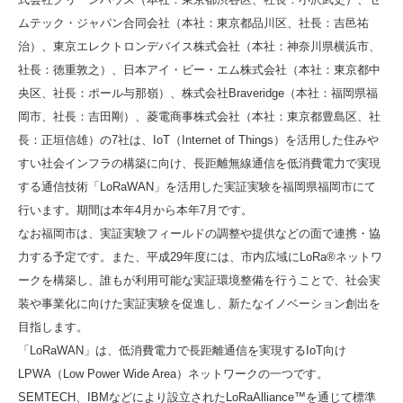
ムテック・ジャパン合同会社（本社：東京都品川区、社長：吉邑祐
治）、東京エレクトロンデバイス株式会社（本社：神奈川県横浜市、
社長：徳重敦之）、日本アイ・ビー・エム株式会社（本社：東京都中
央区、社長：ポール与那嶺）、株式会社Braveridge（本社：福岡県福
岡市、社長：吉田剛）、菱電商事株式会社（本社：東京都豊島区、社
長：正垣信雄）の7社は、IoT（Internet of Things）を活用した住みや
すい社会インフラの構築に向け、長距離無線通信を低消費電力で実現
する通信技術「LoRaWAN」を活用した実証実験を福岡県福岡市にて
行います。期間は本年4月から本年7月です。
なお福岡市は、実証実験フィールドの調整や提供などの面で連携・協
力する予定です。また、平成29年度には、市内広域にLoRa®ネットワ
ークを構築し、誰もが利用可能な実証環境整備を行うことで、社会実
装や事業化に向けた実証実験を促進し、新たなイノベーション創出を
目指します。
「LoRaWAN」は、低消費電力で長距離通信を実現するIoT向け
LPWA（Low Power Wide Area）ネットワークの一つです。
SEMTECH、IBMなどにより設立されたLoRaAlliance™を通じて標準