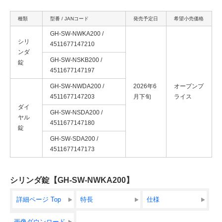
種類
型番 / JANコード
発売予定日
希望小売価格
GH-SW-NWKA200 /
シリ
4511677147210
ンダ
GH-SW-NSKB200 /
錠
4511677147197
GH-SW-NWDA200 /
2026年6
オープンプ
4511677147203
月下旬
ライス
ダイ
GH-SW-NSDA200 /
ヤル
4511677147180
錠
GH-SW-SDA200 /
4511677147173
シリンダ錠【GH-SW-NWKA200】
詳細ページ Top
特長
仕様
画像ダウンロード